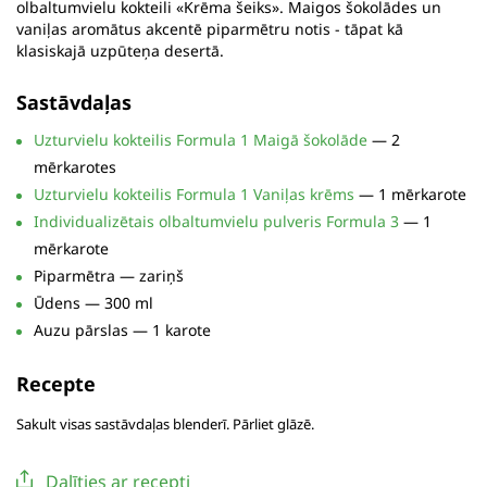
olbaltumvielu kokteili «Krēma šeiks». Maigos šokolādes un
vaniļas aromātus akcentē piparmētru notis - tāpat kā
klasiskajā uzpūteņa desertā.
Sastāvdaļas
Uzturvielu kokteilis Formula 1 Maigā šokolāde
— 2
mērkarotes
Uzturvielu kokteilis Formula 1 Vaniļas krēms
— 1 mērkarote
Individualizētais olbaltumvielu pulveris Formula 3
— 1
mērkarote
Piparmētra — zariņš
Ūdens — 300 ml
Auzu pārslas — 1 karote
Recepte
Sakult visas sastāvdaļas blenderī. Pārliet glāzē.
Dalīties ar recepti