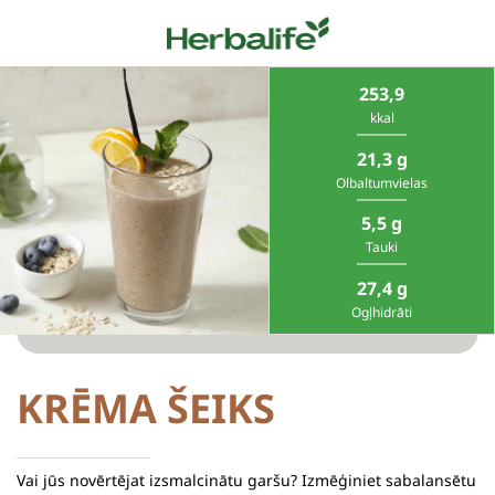
253,9
kkal
21,3 g
Olbaltumvielas
5,5 g
Tauki
27,4 g
Ogļhidrāti
KRĒMA ŠEIKS
Vai jūs novērtējat izsmalcinātu garšu? Izmēģiniet sabalansētu