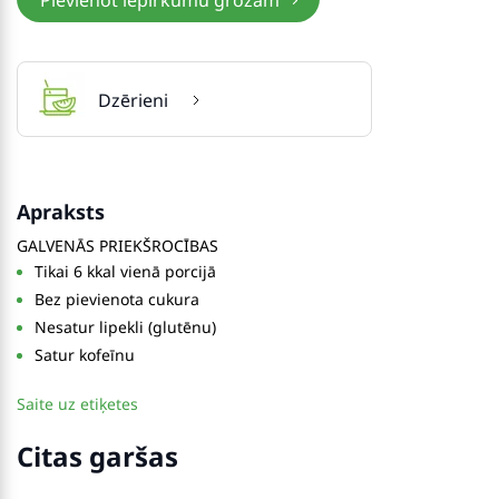
Pievienot iepirkumu grozam
Dzērieni
Apraksts
GALVENĀS PRIEKŠROCĪBAS
Tikai 6 kkal vienā porcijā
Bez pievienota cukura
Nesatur lipekli (glutēnu)
Satur kofeīnu
Saite uz etiķetes
Citas garšas