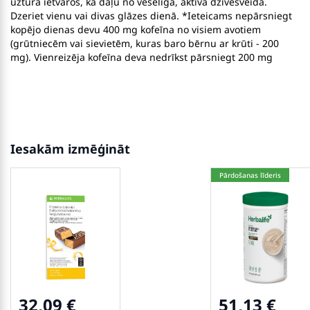
uztura ietvaros, kā daļu no veselīga, aktīva dzīvesveida.
Dzeriet vienu vai divas glāzes dienā. *Ieteicams nepārsniegt
kopējo dienas devu 400 mg kofeīna no visiem avotiem
(grūtniecēm vai sievietēm, kuras baro bērnu ar krūti - 200
mg). Vienreizēja kofeīna deva nedrīkst pārsniegt 200 mg
Iesakām izmēģināt
Pārdošanas līderis
32,09
51,13