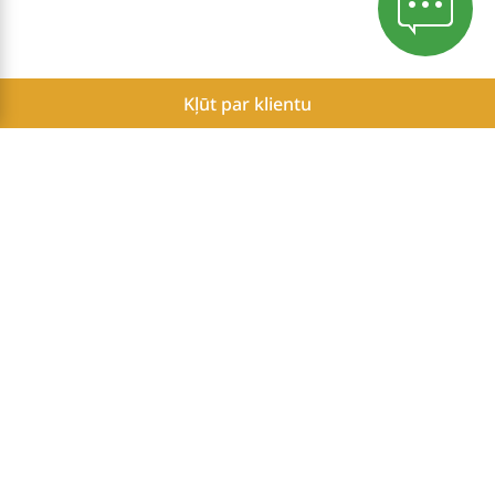
Kļūt par klientu
Konfidencialitātes politika
Sīkdatņu politika
Atskaite par Herbalife neatkarīgo partneru potenciālajiem
ienākumiem
Ieeja neatkarīgajiem partneriem
Herbalife is the #1 weight management and well-being brand in the
world.*