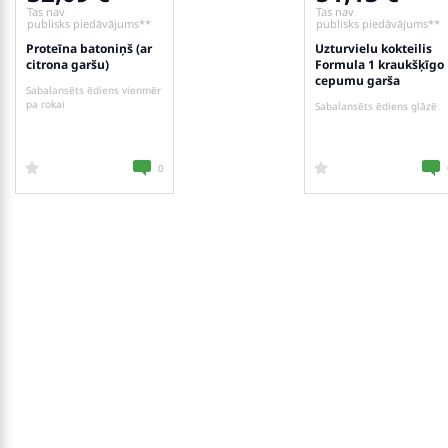
Tas nav
Tas nav
publisks piedāvājums**
publisks piedāvājums**
Proteīna batoniņš (ar
Uzturvielu kokteilis
citrona garšu)
Formula 1 kraukšķīgo
cepumu garša
Sabalansēts ēdiens vienmēr
pa rokai
Sabalansēts ēdiens glāzē
0