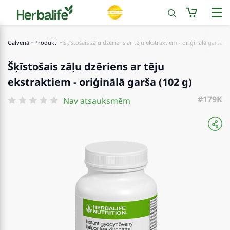
Galvenā
Produkti
Šķīstošais zāļu dzēriens ar tēju ekstraktiem - oriģinālā garša (1
Šķīstošais zāļu dzēriens ar tēju
ekstraktiem - oriģinālā garša (102 g)
#179K
Nav atsauksmēm