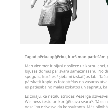
Tagad pērku apģērbu, kurš man patiešām p
Man vienmēr ir bijusi nosliece uz korpulenci,
bijušas domas par svara samazināšanu. No d
spogulis, kurā es šķietami izskatījos labi. T
pārskatīt kopīgus fotoattēlus no vasaras atva
es patiesībā no malas izskatos un sapratu, ka j
Es zināju, ka netālu atrodas Veselīga dzīvesvei
Wellness-testu un koriģētsavu svaru*. Tā es 
Veselīga dzīvesveida konsultanta. Mēs pilnīb