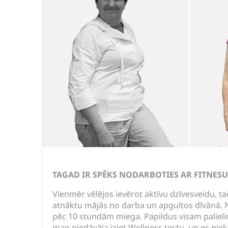
TAGAD IR SPĒKS NODARBOTIES AR FITNESU
Vienmēr vēlējos ievērot aktīvu dzīvesveidu, tač
atnāktu mājās no darba un apgultos dīvānā. N
pēc 10 stundām miega. Papildus visam palielin
man piedāvāja iziet Wellness testu, un es piek