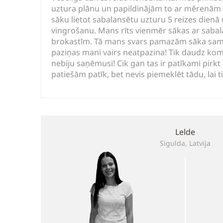
uztura plānu un papildinājām to ar mērenām f
sāku lietot sabalansētu uzturu 5 reizes dienā
vingrošanu. Mans rīts vienmēr sākas ar saba
brokastīm. Tā mans svars pamazām sāka samaz
paziņas mani vairs neatpazina! Tik daudz ko
nebiju saņēmusi! Cik gan tas ir patīkami pirkt
patiešām patīk, bet nevis piemeklēt tādu, lai t
Lelde
Sigulda, Latvija