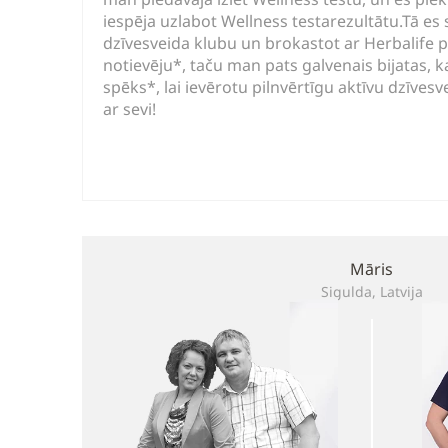
iespēja uzlabot Wellness testarezultātu.Tā es
dzīvesveida klubu un brokastot ar Herbalife
notievēju*, taču man pats galvenais bijatas, k
spēks*, lai ievērotu pilnvērtīgu aktīvu dzīvesv
ar sevi!
Māris
Sigulda, Latvija