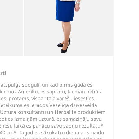
rti
atspulgs spogulī, un kad pirms gada es
iekiemuz Ameriku, es sapratu, ka man nebūs
ja es, protams, vispār tajā varēšu iesēsties.
ieteikuma es ierados Veselīga dzīvesveida
r Uztura konsultantu un Herbalife produktiem.
icoties izmaiņām uzturā, es samazināju savu
ēnešu laikā es panācu savu sapņu rezultātu*,
40 cm*! Tagad es sākukatru dienu ar smaidu