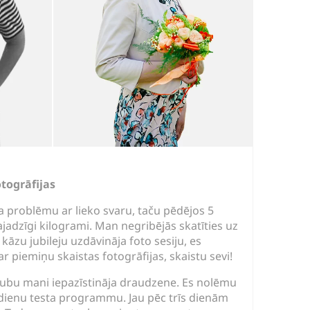
togrāfijas
a problēmu ar lieko svaru, taču pēdējos 5
adzīgi kilogrami. Man negribējās skatīties uz
 kāzu jubileju uzdāvināja foto sesiju, es
ar piemiņu skaistas fotogrāfijas, skaistu sevi!
klubu mani iepazīstināja draudzene. Es nolēmu
 dienu testa programmu. Jau pēc trīs dienām