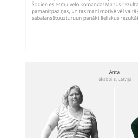
Šodien es esmu velo komandā! Manus rezult
pamanītpaziņas, un tas mani motivē vēl vairāk
sabalansētuuzturuun panākt lieliskus rezultā
Anta
Jēkabpils, Latvija