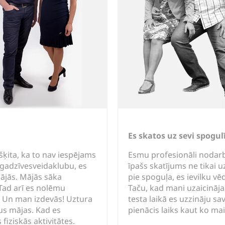
Es skatos uz sevi spogul
 šķita, ka to nav iespējams
Esmu profesionāli nodarb
īgadzīvesveidaklubu, es
īpašs skatījums ne tikai uz
ājās. Mājās sāka
pie spoguļa, es ievilku vēd
 Tad arī es nolēmu
Taču, kad mani uzaicināja
 Un man izdevās! Uztura
testa laikā es uzzināju sa
pus mājas. Kad es
pienācis laiks kaut ko mai
iziskās aktivitātes.