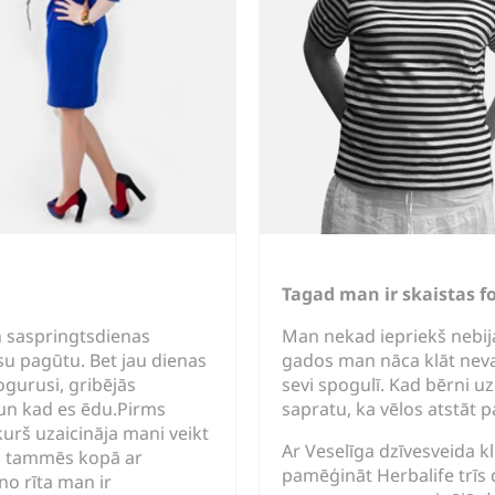
Tagad man ir skaistas fo
 saspringtsdienas
Man nekad iepriekš nebij
visu pagūtu. Bet jau dienas
gados man nāca klāt nevaj
ogurusi, gribējās
sevi spogulī. Kad bērni uz
un kad es ēdu.Pirms
sapratu, ka vēlos atstāt p
urš uzaicināja mani veikt
Ar Veselīga dzīvesveida 
ēc tammēs kopā ar
pamēģināt Herbalife trīs
o rīta man ir