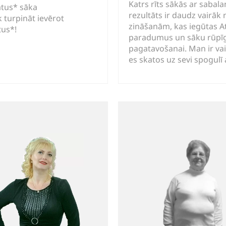
Katrs rīts sākās ar saba
ātus* sāka
rezultāts ir daudz vairāk 
 turpināt ievērot
zināšanām, kas iegūtas A
tus*!
paradumus un sāku rūpīgā
pagatavošanai. Man ir va
es skatos uz sevi spogulī