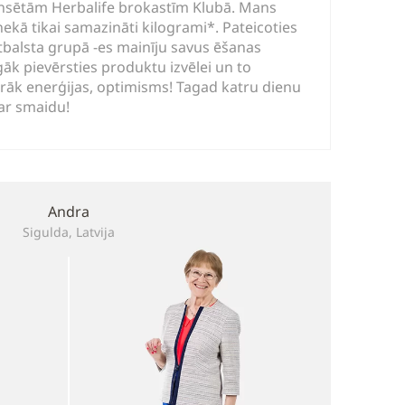
lansētām Herbalife brokastīm Klubā. Mans
nekā tikai samazināti kilogrami*. Pateicoties
tbalsta grupā -es mainīju savus ēšanas
k pievērsties produktu izvēlei un to
irāk enerģijas, optimisms! Tagad katru dienu
 ar smaidu!
Andra
Sigulda, Latvija