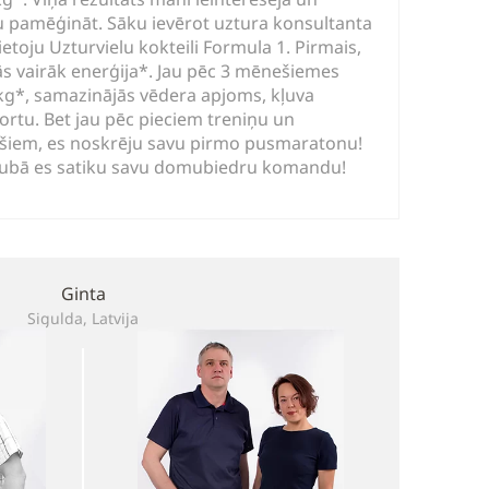
u pamēģināt. Sāku ievērot uztura konsultanta
etoju Uzturvielu kokteili Formula 1. Pirmais,
ās vairāk enerģija*. Jau pēc 3 mēnešiemes
kg*, samazinājās vēdera apjoms, kļuva
ortu. Bet jau pēc pieciem treniņu un
šiem, es noskrēju savu pirmo pusmaratonu!
Klubā es satiku savu domubiedru komandu!
Ginta
Sigulda, Latvija