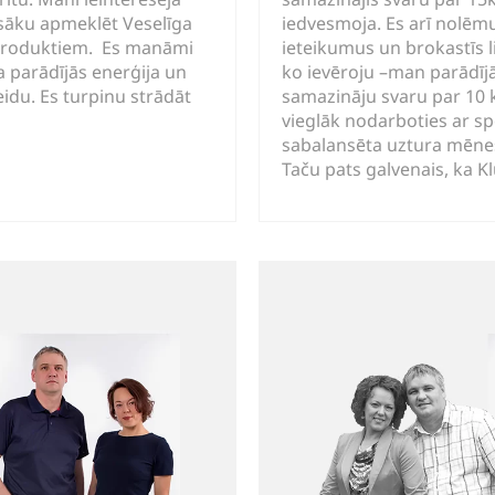
 sāku apmeklēt Veselīga
iedvesmoja. Es arī nolēm
 produktiem. Es manāmi
ieteikumus un brokastīs li
a parādījās enerģija un
ko ievēroju –man parādīj
eidu. Es turpinu strādāt
samazināju svaru par 10 
vieglāk nodarboties ar sp
sabalansēta uztura mēne
Taču pats galvenais, ka 