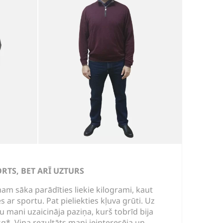
ORTS, BET ARĪ UZTURS
m sāka parādīties liekie kilogrami, kaut
ar sportu. Pat pieliekties kļuva grūti. Uz
u mani uzaicināja paziņa, kurš tobrīd bija
g*. Viņa rezultāts mani ieinteresēja un