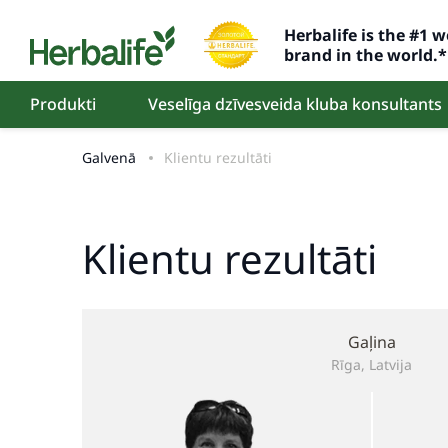
Herbalife is the #1
brand in the world.*
Produkti
Veselīga dzīvesveida kluba konsultants
Galvenā
Klientu rezultāti
Klientu rezultāti
Gaļina
Rīga, Latvija