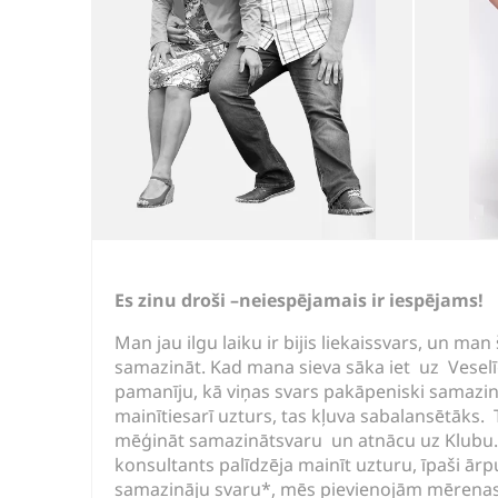
Es zinu droši –neiespējamais ir iespējams!
Man jau ilgu laiku ir bijis liekaissvars, un man
samazināt. Kad mana sieva sāka iet uz Vesel
pamanīju, kā viņas svars pakāpeniski samazin
mainītiesarī uzturs, tas kļuva sabalansētāks.
mēģināt samazinātsvaru un atnācu uz Klubu.
konsultants palīdzēja mainīt uzturu, īpaši ār
samazināju svaru*, mēs pievienojām mērenas f