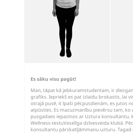
Es sāku visu pagūt!
Man, tāpat kā jebkuramstudentam, ir diezgan
grafiks. Iepriekš es pat izlaidu brokastis, lai 
otrajā pusē, it īpaši pēcpusdienām, es jutos n
atpūsties. Es mazuzmanību pievērsu tam, ko 
pusgadaes iepazinos ar Uztura konsultantu, k
Wellness-testuVeselīga dzīvesveida klubā. P
konsultantu pārskatījāmmanu uzturu. Tagad n