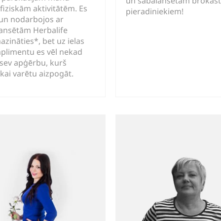
un sabalansētām brokast
iziskām aktivitātēm. Es
pieradiniekiem!
 un nodarbojos ar
lansētām Herbalife
ināties*, bet uz ielas
mplimentu es vēl nekad
 sev apģērbu, kurš
ikai varētu aizpogāt.