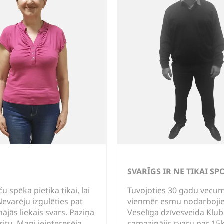
SVARĪGS IR NE TIKAI SP
u spēka pietika tikai, lai
Tuvojoties 30 gadu vecuma
evarēju izgulēties pat
vienmēr esmu nodarbojies 
ājās liekais svars. Paziņa
Veselīga dzīvesveida Klub
ritu. Mani ieinteresēja
samazinājis svaru par 15k