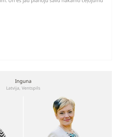
īm. Un es jau plānoju savu nākamo ceļojumu
Inguna
Latvija, Ventspils