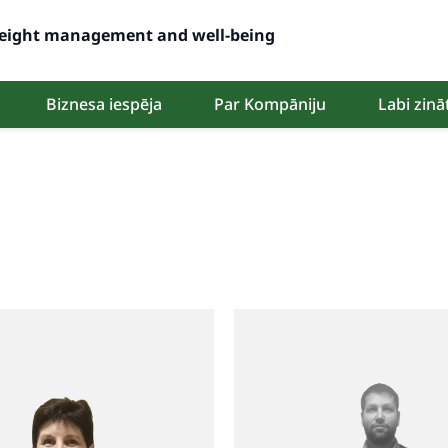
 weight management and well-being
Biznesa iespēja
Par Kompāniju
Labi zinā