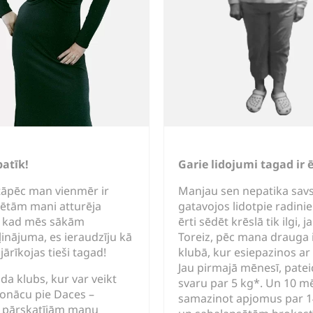
atīk!
Garie lidojumi tagad ir ē
 tāpēc man vienmēr ir
Manjau sen nepatika savs
iētām mani atturēja
gatavojos lidotpie radin
aču kad mēs sākām
ērti sēdēt krēslā tik ilgi, 
ļinājuma, es ieraudzīju kā
Toreiz, pēc mana drauga 
ārīkojas tieši tagad!
klubā, kur esiepazinos a
Jau pirmajā mēnesī, pate
da klubs, kur var veikt
svaru par 5 kg*. Un 10 m
nonācu pie Daces –
samazinot apjomus par 1
ā pārskatījām manu