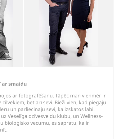
ī ar smaidu
ojos ar fotografēšanu. Tāpēc man vienmēr ir
 cilvēkiem, bet arī sevi. Bieži vien, kad piegāju
eru un pārliecināju sevi, ka izskatos labi.
 uz Veselīga dzīvesveidu klubu, un Wellness-
vu bioloģisko vecumu, es sapratu, ka ir
nīt.