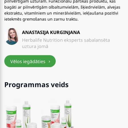
pilnvērtīgam uzturam. Funkcionālu pārtikas produktu, kas
bagāti ar pilnvērtīgām olbaltumvielām, šķiedrvielām, alvejas
ekstraktu, vitamīniem un minerālvielām, iekļaušana pozitīvi
ietekmēs gremošanas un zarnu traktu.
ANASTASIJA KURGINJANA
Herbalife Nutrition eksperts sabalansēta
uztura jomā
Vēlos iegādāties
Programmas veids