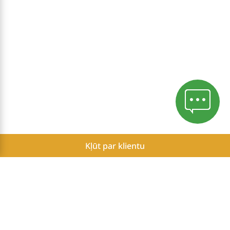
Kļūt par klientu
Konfidencialitātes politika
Sīkdatņu politika
Atskaite par Herbalife neatkarīgo partneru potenciālajiem
ienākumiem