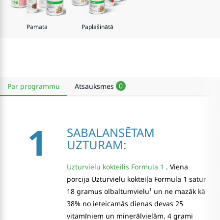
Pamata
Paplašinātā
0
Par programmu
Atsauksmes
1
SABALANSĒTAM
UZTURAM:
Uzturvielu kokteilis Formula 1
. Viena
porcija Uzturvielu kokteiļa Formula 1 satur
18 gramus olbaltumvielu¹ un ne mazāk kā
38% no ieteicamās dienas devas 25
vitamīniem un minerālvielām. 4 grami