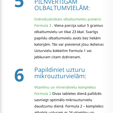
5
PILNVĒRTĪGĀM
OLBALTUMVIELĀM:
Individualizētais olbaltumvielu pulveris
Formula 3
. Viena porcija satur 5 gramus
olbaltumvielu un tikai 23 kkal. Svarīgs
papildu olbaltumvielu avots bez liekām
kalorijām. Tās var pievienot jūsu ikdienas
Uzturvielu kokteilim Formula 1 vai
jebkuram citam dzērienam.
6
Papildiniet uzturu
mikrouzturvielām:
Vitamīnu un minerālvielu komplekss
Formula 2
Divas tabletes dienā palīdzēs
sasniegt optimālo mikrouzturvielu
daudzumu dienā. Formula 2 – komplekss
atbalsts uzturam ar 24 vitamīnu un