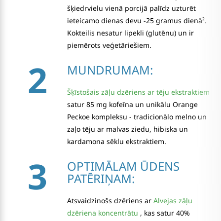
šķiedrvielu vienā porcijā palīdz uzturēt
ieteicamo dienas devu -25 gramus dienā².
Kokteilis nesatur lipekli (glutēnu) un ir
piemērots veģetāriešiem.
2
MUNDRUMAM:
Šķīstošais zāļu dzēriens ar tēju ekstraktiem
satur 85 mg kofeīna un unikālu Orange
Peckoe kompleksu - tradicionālo melno un
zaļo tēju ar malvas ziedu, hibiska un
kardamona sēklu ekstraktiem.
3
OPTIMĀLAM ŪDENS
PATĒRIŅAM:
Atsvaidzinošs dzēriens ar
Alvejas zāļu
dzēriena koncentrātu
, kas satur 40%