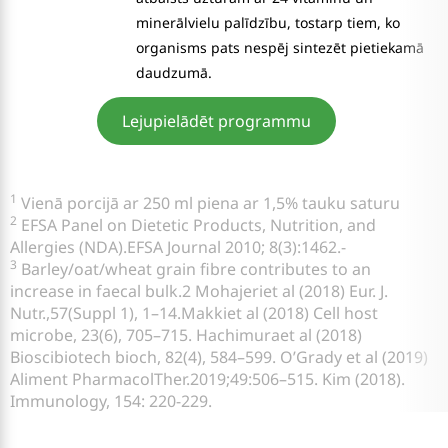
minerālvielu palīdzību, tostarp tiem, ko
organisms pats nespēj sintezēt pietiekamā
daudzumā.
Lejupielādēt programmu
1
Vienā porcijā ar 250 ml piena ar 1,5% tauku saturu
2
EFSA Panel on Dietetic Products, Nutrition, and
Allergies (NDA).EFSA Journal 2010; 8(3):1462.-
3
Barley/oat/wheat grain fibre contributes to an
increase in faecal bulk.2 Mohajeriet al (2018) Eur. J.
Nutr.,57(Suppl 1), 1–14.Makkiet al (2018) Cell host
microbe, 23(6), 705–715. Hachimuraet al (2018)
Bioscibiotech bioch, 82(4), 584–599. O’Grady et al (2019)
Aliment PharmacolTher.2019;49:506–515. Kim (2018).
Immunology, 154: 220-229.