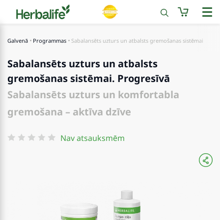
Galvenā
Programmas
Sabalansēts uzturs un atbalsts gremošanas sistēmai
Sabalansēts uzturs un atbalsts
gremošanas sistēmai. Progresīvā
Sabalansēts uzturs un komfortabla
gremošana – aktīva dzīve
Nav atsauksmēm