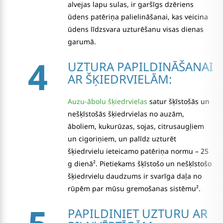
alvejas lapu sulas, ir garšīgs dzēriens
ūdens patēriņa palielināšanai, kas veicina
ūdens līdzsvara uzturēšanu visas dienas
garumā.
4
UZTURA PAPILDINĀŠANAI
AR ŠĶIEDRVIELĀM:
Auzu-ābolu šķiedrvielas
satur šķīstošās un
nešķīstošās šķiedrvielas no auzām,
āboliem, kukurūzas, sojas, citrusaugļiem
un cigoriņiem, un palīdz uzturēt
šķiedrvielu ieteicamo patēriņa normu – 25
g dienā². Pietiekams šķīstošo un nešķīstošo
šķiedrvielu daudzums ir svarīga daļa no
rūpēm par mūsu gremošanas sistēmu².
PAPILDINIET UZTURU AR