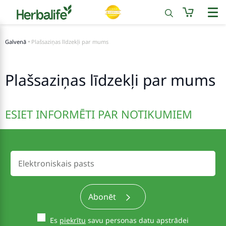
Galvenā
Plašsaziņas līdzekļi par mums
Plašsaziņas līdzekļi par mums
ESIET INFORMĒTI PAR NOTIKUMIEM
Abonēt
Es
piekrītu
savu personas datu apstrādei